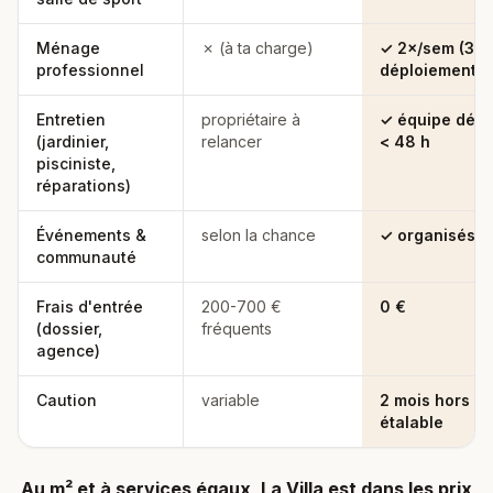
Ménage
✗ (à ta charge)
✓ 2×/sem (3× 
professionnel
déploiement)
Entretien
propriétaire à
✓ équipe dédi
(jardinier,
relancer
< 48 h
pisciniste,
réparations)
Événements &
selon la chance
✓ organisés c
communauté
Frais d'entrée
200-700 €
0 €
(dossier,
fréquents
agence)
Caution
variable
2 mois hors c
étalable
Au m² et à services égaux, La Villa est dans les prix