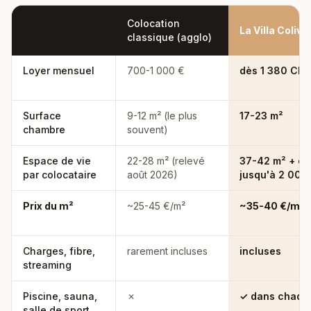
Colocation
La Villa Colivi
Critère
classique (agglo)
Comparaison prix et services : colocation classique, La Villa Coli
Loyer mensuel
700-1 000 €
dès 1 380 CHF 
Surface
9-12 m² (le plus
17-23 m²
chambre
souvent)
Espace de vie
22-28 m² (relevé
37-42 m² + ex
par colocataire
août 2026)
jusqu'à 2 000
Prix du m²
~25-45 €/m²
~35-40 €/m²
Charges, fibre,
rarement incluses
incluses
streaming
Piscine, sauna,
✗
✓ dans chaqu
salle de sport