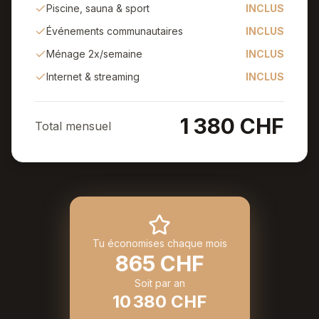
Piscine, sauna & sport
INCLUS
Événements communautaires
INCLUS
Ménage 2x/semaine
INCLUS
Internet & streaming
INCLUS
1 380 CHF
Total mensuel
Tu économises chaque mois
865
CHF
Soit par an
10 380
CHF